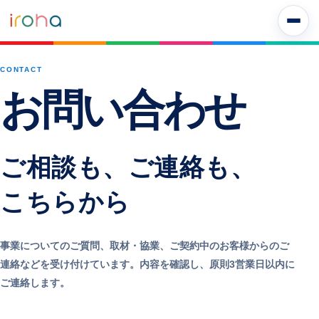
本文へ移動
CONTACT
お
問
い
合
わ
せ
ご相談も、ご連絡も、
こちらから
事業についてのご質問、取材・協業、ご契約中のお客様からのご
連絡などを受け付けています。内容を確認し、原則3営業日以内に
ご連絡します。