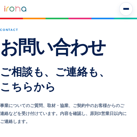
本文へ移動
CONTACT
お
問
い
合
わ
せ
ご相談も、ご連絡も、
こちらから
事業についてのご質問、取材・協業、ご契約中のお客様からのご
連絡などを受け付けています。内容を確認し、原則3営業日以内に
ご連絡します。