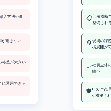
な導入方法や事
📋
部署横断
整備され
開が進まない
🔄
現場の課
横展開が
ル格差が大きい
📈
社員全体
縮小
全に運用できる
🛡️
リスク管理
が構築さ