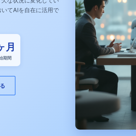
いてAIを自在に活用で
。
5ヶ月
始期間
る