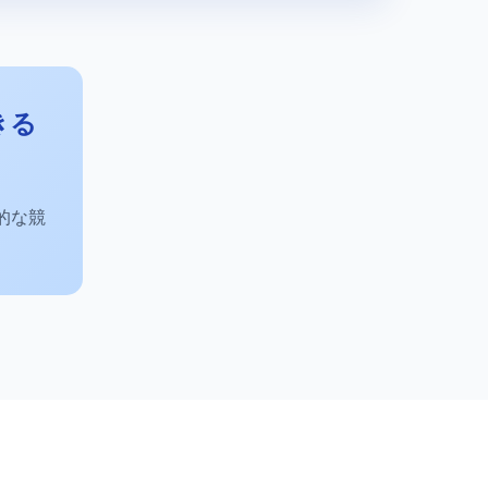
きる
的な競