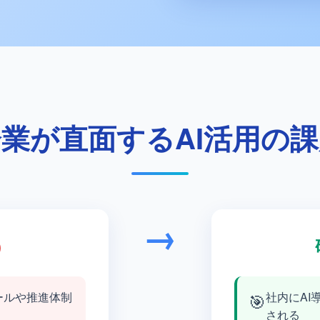
業が直面するAI活用の
→
)
ールや推進体制
🎯
社内にAI
される